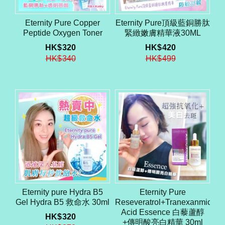
Eternity Pure Copper
Eternity Pure頂級藍銅勝肽
Peptide Oxygen Toner
緊緻嫩膚精華液30ML
HK$
320
HK$
420
HK$
340
HK$
499
Eternity pure Hydra B5
Eternity Pure
Gel Hydra B5 救命水 30ml
Reseveratrol+Tranexanmic
Acid Essence 白藜蘆醇
HK$
320
+傳明酸亮白精華 30ml