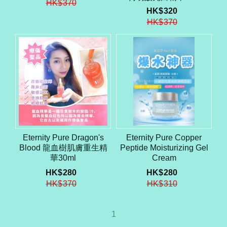
HK$
370
HK$
320
HK$
370
Eternity Pure Dragon's
Eternity Pure Copper
Blood 龍血樹肌膚重生精
Peptide Moisturizing Gel
華30ml
Cream
HK$
280
HK$
280
HK$
370
HK$
310
1