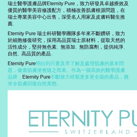
瑞士醫學護膚品牌Eternity Pure，
致力研發具卓越療效及
優質的醫學美容修護配方，積極改善肌膚根源問題
，在
瑞士
專業美容中心出售，
深受名人用家及
皮膚科醫生推
薦
。
Eternity Pure 瑞士科研醫學團隊多年來不斷鑽研，致力
於細胞修復研究，
採用高品質瑞士原材料，提取天然的
活性成分，堅持無色素
無添加
無防腐劑，提供純淨
、
、
、
自然
高品質的產品
。
、
Eternity Pure
明白到只要及早了解及處理肌膚的基本問
題，健康肌膚便會隨之而來。作為一個高效的醫學護膚
品牌，
Eternity Pure
不斷致力研製更多更全面的產品，務
求令肌膚回復自然美態。