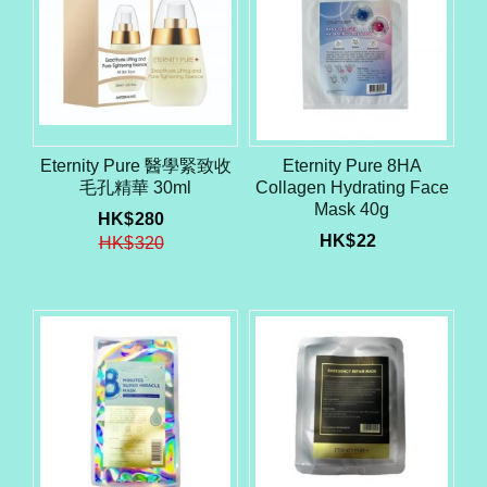
Eternity Pure 醫學緊致收
Eternity Pure 8HA
毛孔精華 30ml
Collagen Hydrating Face
Mask 40g
HK$
280
HK$
22
HK$
320