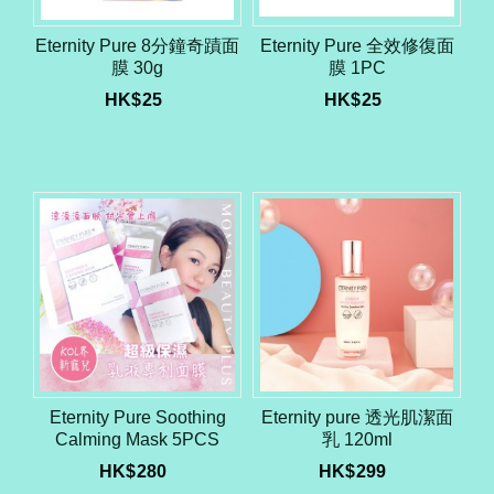
Eternity Pure 8分鐘奇蹟面
Eternity Pure 全效修復面
膜 30g
膜 1PC
HK$
25
HK$
25
Eternity Pure Soothing
Eternity pure 透光肌潔面
Calming Mask 5PCS
乳 120ml
HK$
280
HK$
299