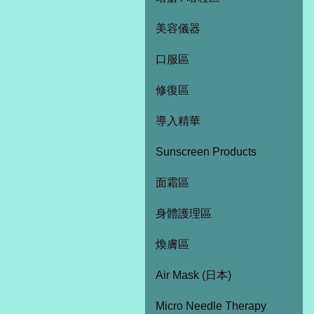
美容儀器
口服區
修復區
導入精華
Sunscreen Products
面霜區
身體護理區
煥膚區
Air Mask (日本)
Micro Needle Therapy