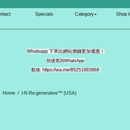
ntact
Specials
Category
Shop I
Whatsapp 下單比網站價錢更加優惠！
快捷查詢WhatsApp:
觀塘:
https://wa.me/85251883868
Home
/
I-N Re:generative™ (USA)