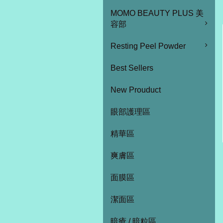
MOMO BEAUTY PLUS 美
容部
Resting Peel Powder
Best Sellers
New Prouduct
眼部護理區
精華區
爽膚區
面膜區
潔面區
暗瘡 / 暗粒區