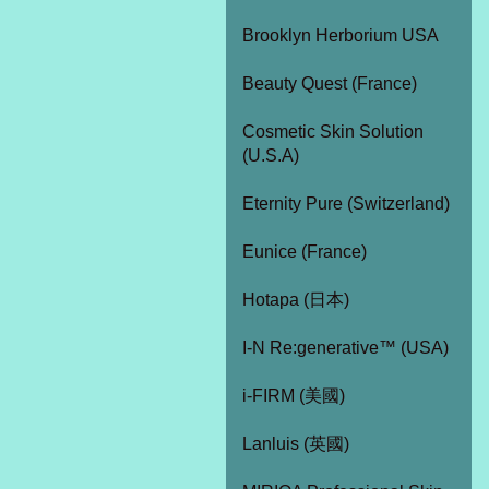
Brooklyn Herborium USA
Beauty Quest (France)
Cosmetic Skin Solution
(U.S.A)
Eternity Pure (Switzerland)
Eunice (France)
Hotapa (日本)
I-N Re:generative™ (USA)
i-FIRM (美國)
Lanluis (英國)