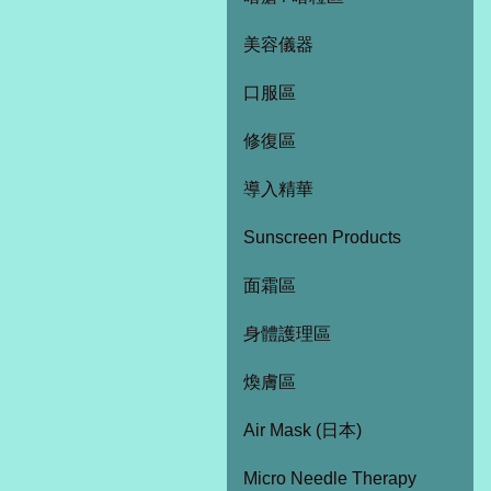
美容儀器
口服區
修復區
導入精華
Sunscreen Products
面霜區
身體護理區
煥膚區
Air Mask (日本)
Micro Needle Therapy