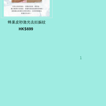
蜂巢皮秒激光去妊娠紋
HK$
699
1