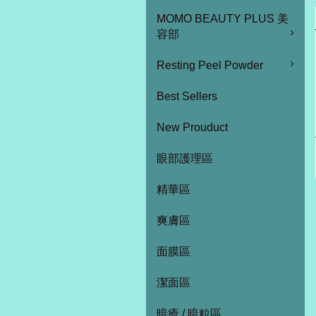
MOMO BEAUTY PLUS 美
容部
Resting Peel Powder
Best Sellers
New Prouduct
眼部護理區
精華區
爽膚區
面膜區
潔面區
暗瘡 / 暗粒區