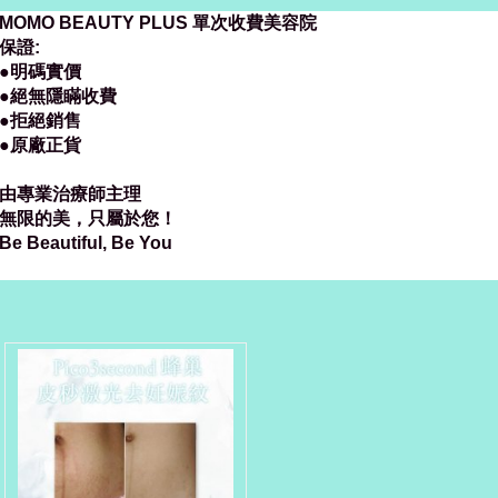
MOMO BEAUTY PLUS 單次收費美容院
保證:
●明碼實價
●絕無隱瞞收費
●拒絕銷售
●原廠正貨
由專業治療師主理
無限的美，只屬於您！
Be Beautiful, Be You