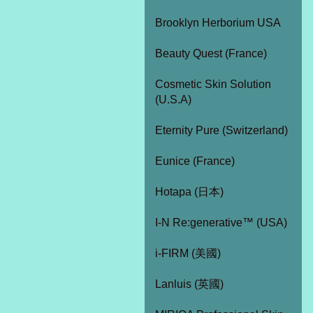
Brooklyn Herborium USA
Beauty Quest (France)
Cosmetic Skin Solution
(U.S.A)
Eternity Pure (Switzerland)
Eunice (France)
Hotapa (日本)
I-N Re:generative™ (USA)
i-FIRM (美國)
Lanluis (英國)