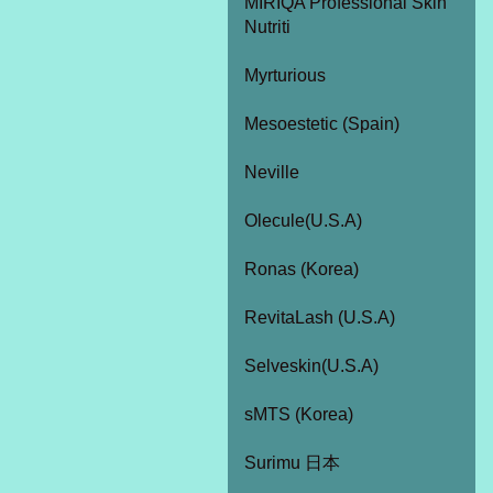
MIRIQA Professional Skin
Nutriti
Myrturious
Mesoestetic (Spain)
Neville
Olecule(U.S.A)
Ronas (Korea)
RevitaLash (U.S.A)
Selveskin(U.S.A)
sMTS (Korea)
Surimu 日本