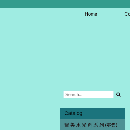
Home
Co
Catalog
醫 美 水 光 劑 系 列 (零售)