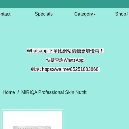
ntact
Specials
Category
Shop I
Whatsapp 下單比網站價錢更加優惠！
快捷查詢WhatsApp:
觀塘:
https://wa.me/85251883868
Home
/
MIRIQA Professional Skin Nutriti