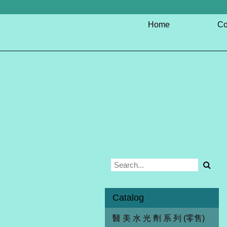
Home
Co
Catalog
醫 美 水 光 劑 系 列 (零售)