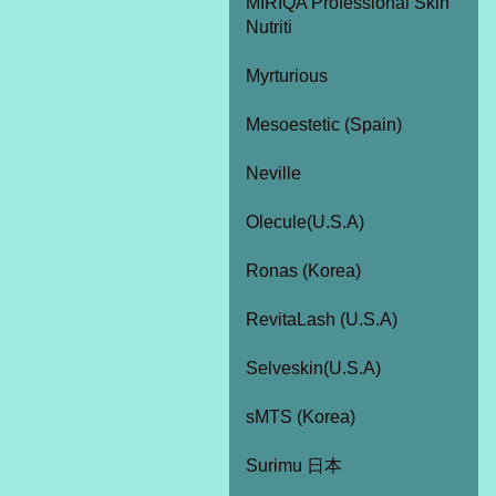
MIRIQA Professional Skin
Nutriti
Myrturious
Mesoestetic (Spain)
Neville
Olecule(U.S.A)
Ronas (Korea)
RevitaLash (U.S.A)
Selveskin(U.S.A)
sMTS (Korea)
Surimu 日本