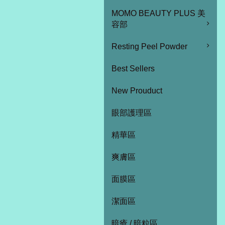
MOMO BEAUTY PLUS 美
容部
Resting Peel Powder
Best Sellers
New Prouduct
眼部護理區
精華區
爽膚區
面膜區
潔面區
暗瘡 / 暗粒區