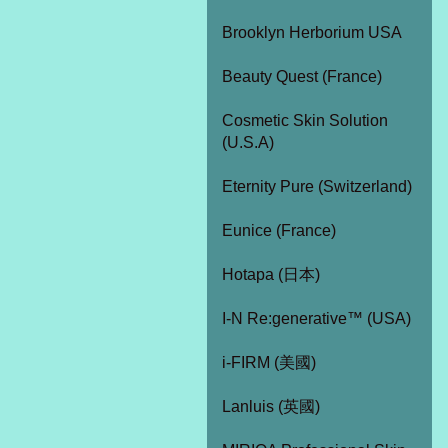
Brooklyn Herborium USA
Beauty Quest (France)
Cosmetic Skin Solution
(U.S.A)
Eternity Pure (Switzerland)
Eunice (France)
Hotapa (日本)
I-N Re:generative™ (USA)
i-FIRM (美國)
Lanluis (英國)