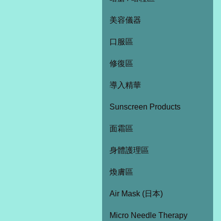
美容儀器
口服區
修復區
導入精華
Sunscreen Products
面霜區
身體護理區
煥膚區
Air Mask (日本)
Micro Needle Therapy