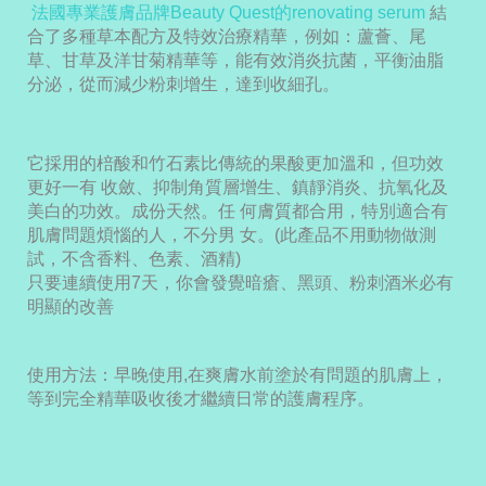
法國專業護膚品牌Beauty Quest的renovating serum
結
合了多種草本配方及特效治療精華，例如：蘆薈、尾
草、甘草及洋甘菊精華等，能有效消炎抗菌，平衡油脂
分泌，從而減少粉刺增生，達到收細孔。
它採用的棓酸和竹石素比傳統的果酸更加溫和，但功效
更好一有 收斂、抑制角質層增生、鎮靜消炎、抗氧化及
美白的功效。成份天然。任 何膚質都合用，特別適合有
肌膚問題煩惱的人，不分男 女。(此產品不用動物做測
試，不含香料、色素、酒精)
只要連續使用7天，你會發覺暗瘡、黑頭、粉刺酒米必有
明顯的改善
使用方法：早晚使用,在爽膚水前塗於有問題的肌膚上，
等到完全精華吸收後才繼續日常的護膚程序。