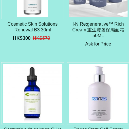
Cosmetic Skin Solutions
I-N Re:generative™ Rich
Renewal B3 30ml
Cream 重生豐盈保濕面霜
50ML
HK$
300
HK$
570
Ask for Price