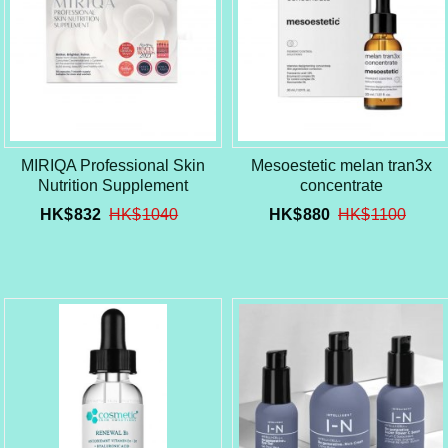
MIRIQA Professional Skin
Mesoestetic melan tran3x
Nutrition Supplement
concentrate
HK$
832
HK$
1040
HK$
880
HK$
1100