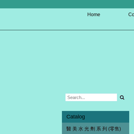
Home
Co
Catalog
醫 美 水 光 劑 系 列 (零售)