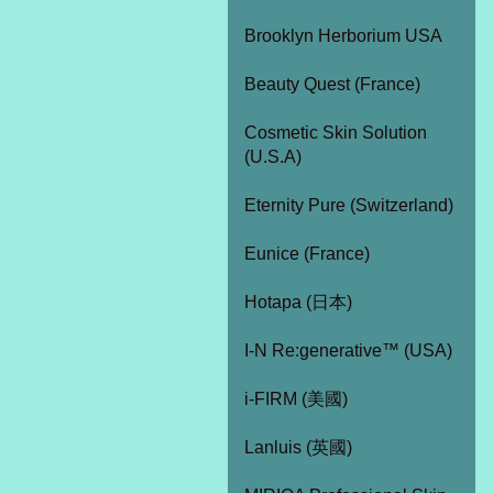
Brooklyn Herborium USA
Beauty Quest (France)
Cosmetic Skin Solution
(U.S.A)
Eternity Pure (Switzerland)
Eunice (France)
Hotapa (日本)
I-N Re:generative™ (USA)
i-FIRM (美國)
Lanluis (英國)