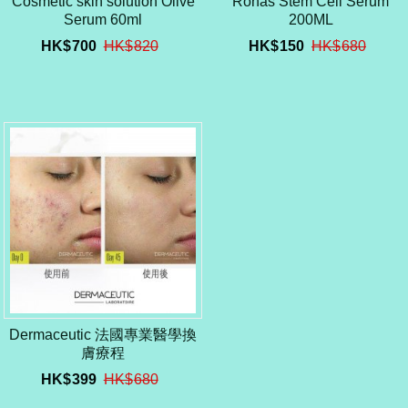
Cosmetic skin solution Olive
Ronas Stem Cell Serum
Serum 60ml
200ML
HK$
700
HK$
820
HK$
150
HK$
680
Dermaceutic 法國專業醫學換
膚療程
HK$
399
HK$
680