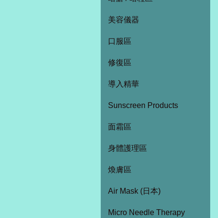
美容儀器
口服區
修復區
導入精華
Sunscreen Products
面霜區
身體護理區
煥膚區
Air Mask (日本)
Micro Needle Therapy