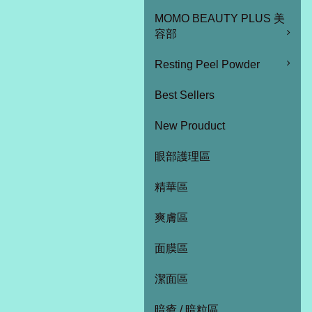
MOMO BEAUTY PLUS 美
容部
Resting Peel Powder
Best Sellers
New Prouduct
眼部護理區
精華區
爽膚區
面膜區
潔面區
暗瘡 / 暗粒區