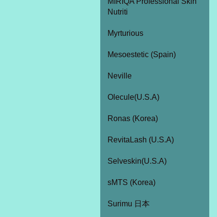
MIRIQA Professional Skin
Nutriti
Myrturious
Mesoestetic (Spain)
Neville
Olecule(U.S.A)
Ronas (Korea)
RevitaLash (U.S.A)
Selveskin(U.S.A)
sMTS (Korea)
Surimu 日本