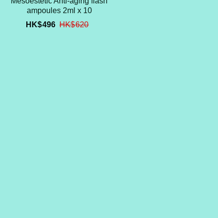
Mesoestetic Anti-aging flash
ampoules 2ml x 10
HK$
496
HK$
620