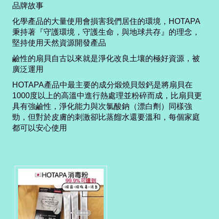
品牌故事
化學產品的大量使用會損害我們居住的環境，HOTAPA
秉持著『守護環境，守護生命，與地球共存』的理念，
堅持使用天然資源開發產品
鹼性的扇貝自古以來就是淨化改良土壤的極好資源，被
廣泛運用
HOTAPA產品中最主要的成分煅燒貝殼鈣是將扇貝在
1000度以上的高溫中進行熱處理並粉碎而成，比扇貝更
具有強鹼性，淨化能力與次氯酸鈉（漂白劑）同樣強
勁，但對於皮膚的刺激卻比蒸餾水還要溫和，每個家庭
都可以安心使用