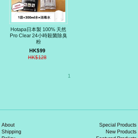
Hotapa日本製 100% 天然
Pro Clear 24小時殺菌除臭
粉
HK$
99
HK$
128
1
About
Special Products
Shipping
New Products