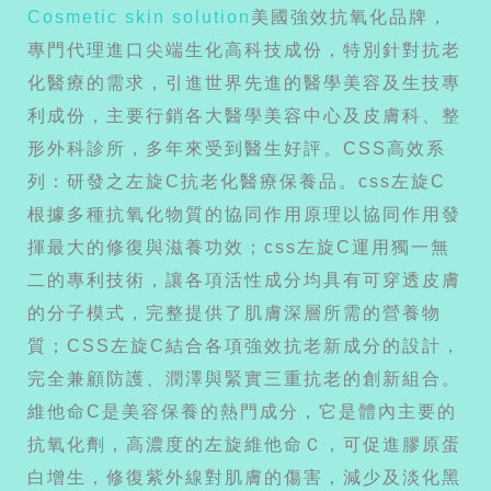
Cosmetic skin solution
美國強效抗氧化品牌，
專門代理進口尖端生化高科技成份，特別針對抗老
化醫療的需求，引進世界先進的醫學美容及生技專
利成份，主要行銷各大醫學美容中心及皮膚科、整
形外科診所，多年來受到醫生好評。CSS高效系
列：研發之左旋C抗老化醫療保養品。css左旋C
根據多種抗氧化物質的協同作用原理以協同作用發
揮最大的修復與滋養功效；css左旋C運用獨一無
二的專利技術，讓各項活性成分均具有可穿透皮膚
的分子模式，完整提供了肌膚深層所需的營養物
質；CSS左旋C結合各項強效抗老新成分的設計，
完全兼顧防護、潤澤與緊實三重抗老的創新組合。
維他命C是美容保養的熱門成分，它是體內主要的
抗氧化劑，高濃度的左旋維他命Ｃ，可促進膠原蛋
白增生，修復紫外線對肌膚的傷害，減少及淡化黑