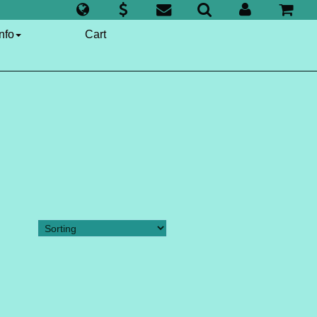
nfo
Cart