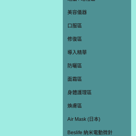
美容儀器
口服區
修復區
導入精華
防曬區
面霜區
身體護理區
煥膚區
Air Mask (日本)
Beslife 納米電動微針