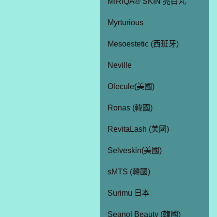
MIRIQA® SKIN 亮白丸
Myrturious
Mesoestetic (西班牙)
Neville
Olecule(美國)
Ronas (韓國)
RevitaLash (美國)
Selveskin(美國)
sMTS (韓國)
Surimu 日本
Seanol Beauty (韓國)