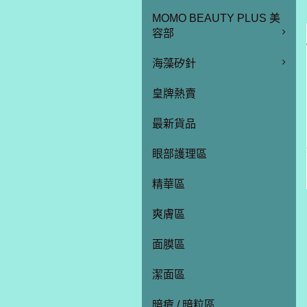
MOMO BEAUTY PLUS 美
容部
海藻矽針
皇牌熱賣
最新貨品
眼部護理區
精華區
爽膚區
面膜區
潔面區
暗瘡 / 暗粒區