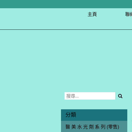
主頁
聯
分類
醫 美 水 光 劑 系 列 (零售)