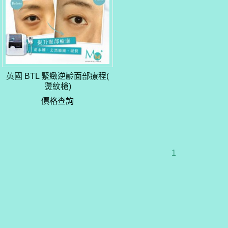
英國 BTL 緊緻逆齡面部療程(
燙紋槍)
價格查詢
1