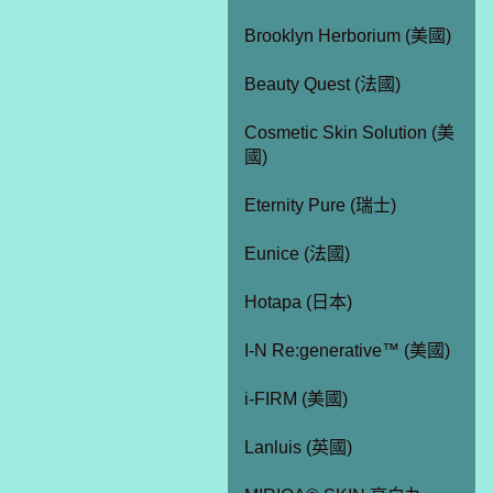
Brooklyn Herborium (美國)
Beauty Quest (法國)
Cosmetic Skin Solution (美
國)
Eternity Pure (瑞士)
Eunice (法國)
Hotapa (日本)
I-N Re:generative™ (美國)
i-FIRM (美國)
Lanluis (英國)