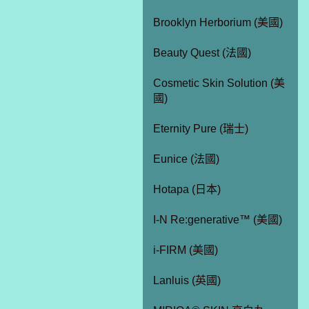
Brooklyn Herborium (美國)
Beauty Quest (法國)
Cosmetic Skin Solution (美
國)
Eternity Pure (瑞士)
Eunice (法國)
Hotapa (日本)
I-N Re:generative™ (美國)
i-FIRM (美國)
Lanluis (英國)