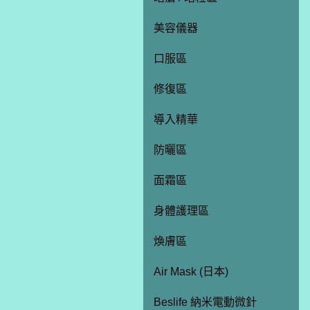
美容儀器
口服區
修復區
導入精華
防曬區
面霜區
身體護理區
煥膚區
Air Mask (日本)
Beslife 納米電動微針