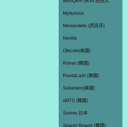
MIRIQA® SKIN 亮白丸
Myrturious
Mesoestetic (西班牙)
Neville
Olecule(美國)
Ronas (韓國)
RevitaLash (美國)
Selveskin(美國)
sMTS (韓國)
Surimu 日本
Seanol Beauty (韓國)