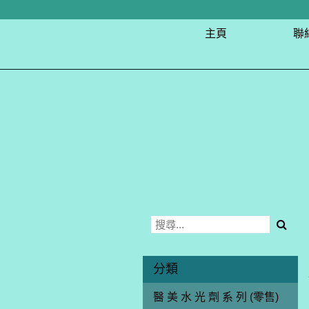
主頁
聯
分類
醫 美 水 光 劑 系 列 (零售)