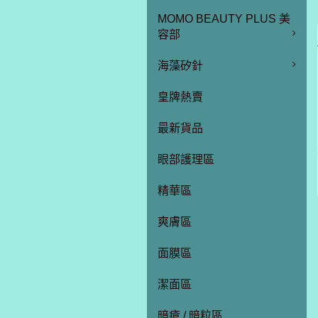
MOMO BEAUTY PLUS 美
容部
海藻矽針
皇牌熱賣
最新貨品
眼部護理區
精華區
爽膚區
面膜區
潔面區
暗瘡 / 暗粒區