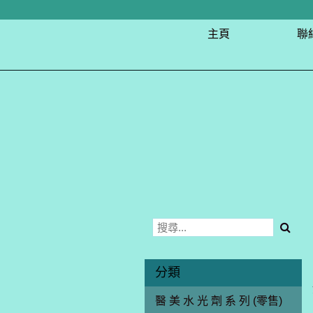
主頁
聯
分類
醫 美 水 光 劑 系 列 (零售)