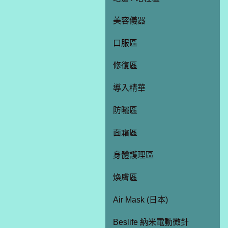
美容儀器
口服區
修復區
導入精華
防曬區
面霜區
身體護理區
煥膚區
Air Mask (日本)
Beslife 納米電動微針