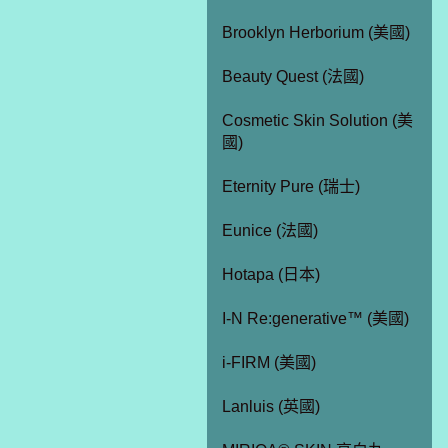
Brooklyn Herborium (美國)
Beauty Quest (法國)
Cosmetic Skin Solution (美
國)
Eternity Pure (瑞士)
Eunice (法國)
Hotapa (日本)
I-N Re:generative™ (美國)
i-FIRM (美國)
Lanluis (英國)