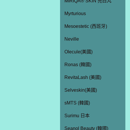
MIRIQA® SKIN 亮白丸
Myrturious
Mesoestetic (西班牙)
Neville
Olecule(美國)
Ronas (韓國)
RevitaLash (美國)
Selveskin(美國)
sMTS (韓國)
Surimu 日本
Seanol Beauty (韓國)