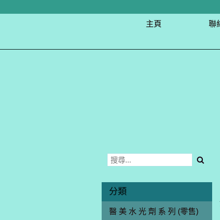
主頁
聯
分類
醫 美 水 光 劑 系 列 (零售)