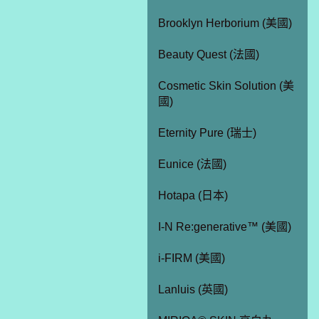
Brooklyn Herborium (美國)
Beauty Quest (法國)
Cosmetic Skin Solution (美
國)
Eternity Pure (瑞士)
Eunice (法國)
Hotapa (日本)
I-N Re:generative™ (美國)
i-FIRM (美國)
Lanluis (英國)