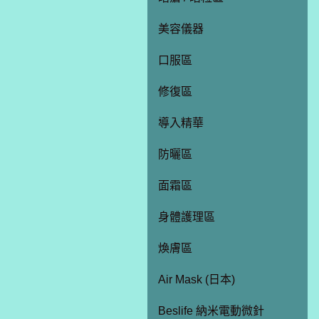
美容儀器
口服區
修復區
導入精華
防曬區
面霜區
身體護理區
煥膚區
Air Mask (日本)
Beslife 納米電動微針