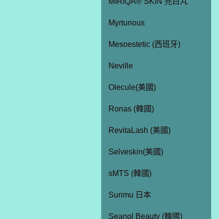
MIRIQA® SKIN 亮白丸
Myrturious
Mesoestetic (西班牙)
Neville
Olecule(美國)
Ronas (韓國)
RevitaLash (美國)
Selveskin(美國)
sMTS (韓國)
Surimu 日本
Seanol Beauty (韓國)