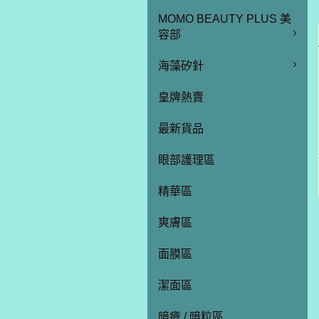
MOMO BEAUTY PLUS 美
容部
海藻矽針
皇牌熱賣
最新貨品
眼部護理區
精華區
爽膚區
面膜區
潔面區
暗瘡 / 暗粒區