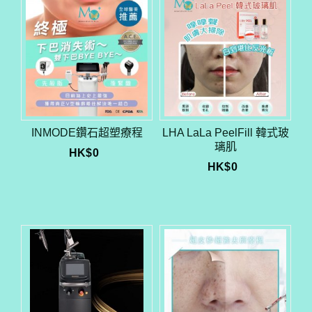
INMODE鑽石超塑療程
LHA LaLa PeelFill 韓式玻
璃肌
HK$
0
HK$
0