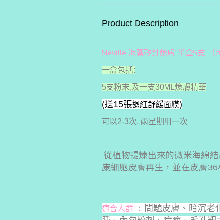
Product Description
Neville 海藻矽針煥膚 半盒5支 
一盒包括:
5支粉末,及一支30ML煥膚精華
(送15張
)
退紅舒緩面膜
可以2-3次. 兩星期用一次
從植物提煉出來的微米海綿結
康細胞皮膚再生，並在皮膚36
﹕問題皮膚、暗沉老
適合人群