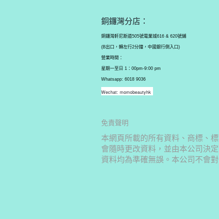
銅鑼灣分店：
銅鑼灣軒尼斯道505號電業城616 & 620號鋪
(B出口，轉左行2分鐘，中國銀行側入口)
營業時間：
星期一至日 1：00pm-9:00 pm
Whatsapp: 6018 9036
Wechat: momobeautyhk
免責聲明
本網頁所載的所有資料、商標、標
會隨時更改資料，並由本公司決定
資料均為準確無誤。本公司不會對