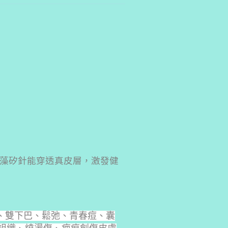
藻矽針能穿透真皮層，激發健
、雙下巴、鬆弛、青春痘、囊