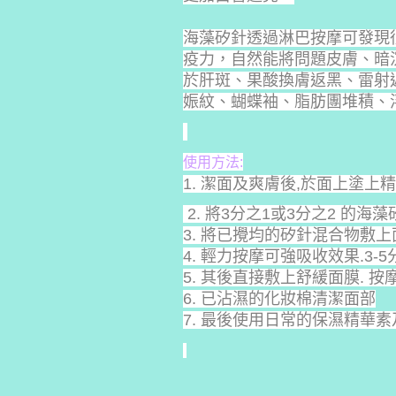
海藻矽針透過淋巴按摩可發現
疫力，自然能將問題皮膚、暗
於肝斑、果酸換膚返黑、雷射
娠紋、蝴蝶袖、脂肪團堆積、
使用方法:
1. 潔面及爽膚後,於面上塗上精
2. 將3分之1或3分之2 的
3. 將已攪均的矽針混合物敷上
4. 輕力按摩可強吸收效果.3-5
5. 其後直接敷上舒緩面膜. 按摩
6. 已沾濕的化妝棉清潔面部
7. 最後使用日常的保濕精華