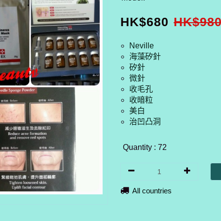
HK$
680
HK$
98
Neville
海藻矽針
矽針
微針
收毛孔
收暗粒
美白
治凹凸洞
Quantity : 72
All countries