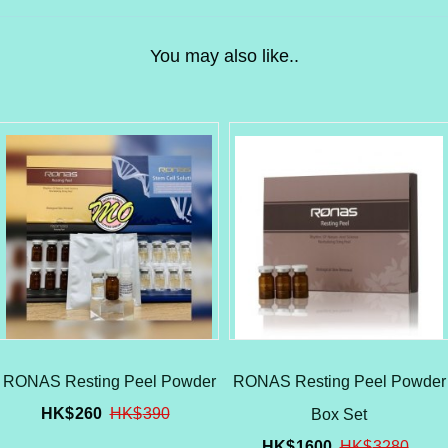
You may also like..
RONAS Resting Peel Powder
RONAS Resting Peel Powder
HK$
260
HK$
390
Box Set
HK$
1600
HK$
3280