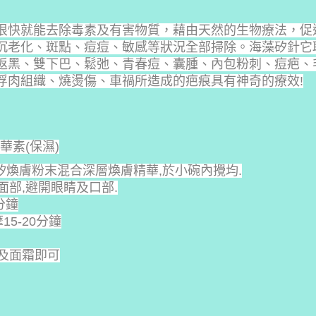
很快就能去除毒素及有害物質，藉由天然的生物療法，促
沉老化、斑點、痘痘、敏感等狀況全部掃除。海藻矽針它
返黑、雙下巴、鬆弛、青春痘、囊腫、內包粉刺、痘疤、
浮肉組織、燒燙傷、車禍所造成的疤痕具有神奇的療效!
華素(保濕)
海藻矽煥膚粉末混合深層煥膚精華,於小碗內攪均.
面部,避開眼睛及口部.
分鐘
15-20分鐘
素及面霜即可