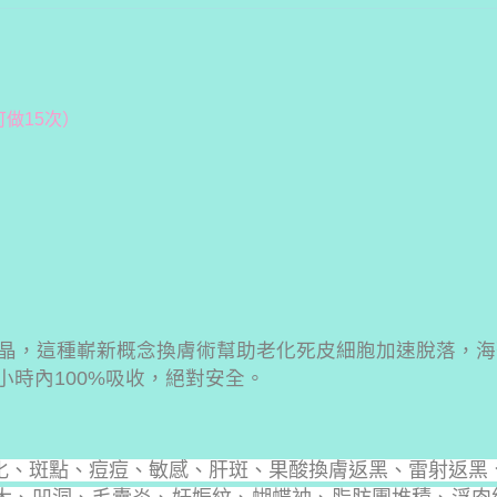
（可做15次）
晶，這種嶄新概念換膚術幫助老化死皮細胞加速脫落，海
小時內100%吸收，絕對安全。
化、斑點、痘痘、敏感、肝斑、果酸換膚返黑、雷射返黑