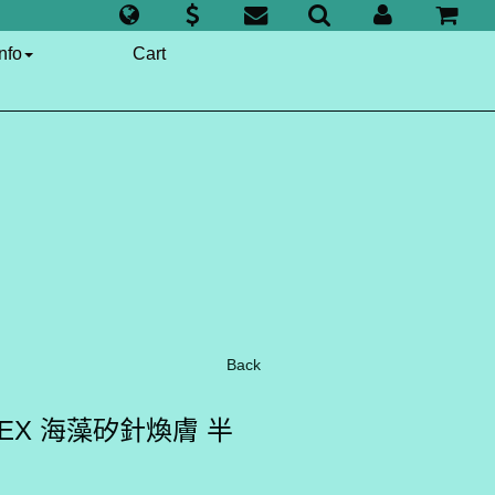
nfo
Cart
Back
Lab EX 海藻矽針煥膚 半