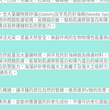
大、凹洞、毛囊炎、妊娠紋、蝴蝶袖、脂肪團堆積、浮肉
量礦物質矽藻(Diatom)及罕見的針海綿(Needle S
因中問題肌膚密碼，能積極抗敏，幫助肌膚膠原蛋白和彈
膚自我修護機制及防禦能力。
鮮活光采，是最天然安全，無副作用的生物物理性能量換
自然能量及大量礦物質，與罕見的針海綿做為換膚材料，
解決問題肌膚，能幫助肌膚膠原蛋白和彈力蛋白的維持及
及防禦能力。海藻矽針帶有龐大之負離子及強大之吸附力
暢通毛孔。
孔暢通，讓浮腫的部位自然的緊緻，進而達到V臉的效果
黑色素，並能供應豐富的抗老化成份，不僅可抗老化還能