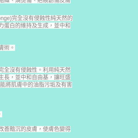
組織、燒燙傷、疤痕創傷皮膚
ponge)完全沒有侵蝕性純天然的
力蛋白的維持及生成，並中和
膚術。
完全沒有侵蝕性。利用純天然
生長，並中和自由基，讓旺盛
,能將肌膚中的油脂污垢及有害
。
改善黯沉的皮膚，使膚色變得