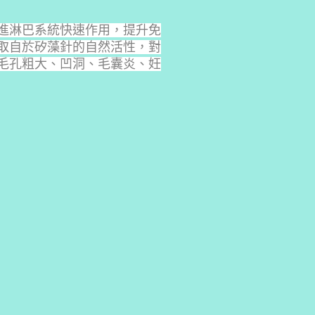
進淋巴系統快速作用，提升免
取自於矽藻針的自然活性，對
毛孔粗大、凹洞、毛囊炎、妊