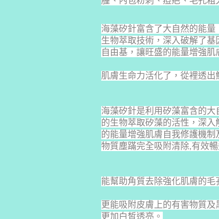
腫、內包粉刺、痘疤、毛孔粗
海藻矽針富含了大自然的能量，含大
生物萃取技術，深入破解了基
自由基，讓旺盛的能量增強肌
肌膚生命力活化了，從裡透出
海藻矽針是利用矽藻富含的大
的生物萃取矽藻的活性，深入
的能量增強肌膚自我修護機制
物質塵蹣完全吸附清除,有效
能幫助角質去除強化肌膚的毛
更能吸附皮膚上的有害物質及
更加白皙透亮。