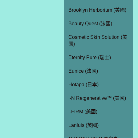
Brooklyn Herborium (美國)
Beauty Quest (法國)
Cosmetic Skin Solution (美
國)
Eternity Pure (瑞士)
Eunice (法國)
Hotapa (日本)
I-N Re:generative™ (美國)
i-FIRM (美國)
Lanluis (英國)