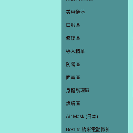
美容儀器
口服區
修復區
導入精華
防曬區
面霜區
身體護理區
煥膚區
Air Mask (日本)
Beslife 納米電動微針