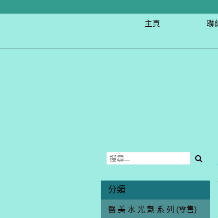
主頁
聯
分類
醫 美 水 光 劑 系 列 (零售)