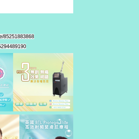
me/85251883868
85294489190