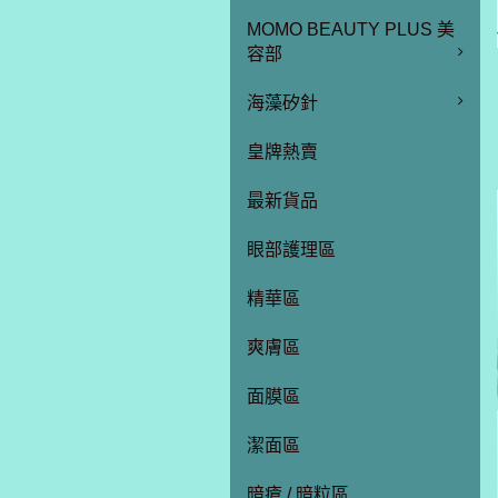
MOMO BEAUTY PLUS 美
容部
海藻矽針
皇牌熱賣
最新貨品
眼部護理區
精華區
爽膚區
面膜區
潔面區
暗瘡 / 暗粒區