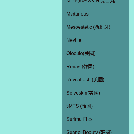
MIRIQA® SKIN 亮白丸
Myrturious
Mesoestetic (西班牙)
Neville
Olecule(美國)
Ronas (韓國)
RevitaLash (美國)
Selveskin(美國)
sMTS (韓國)
Surimu 日本
Seanol Beauty (韓國)