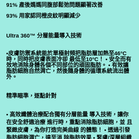
91% 產後媽媽同腹部鬆弛問題顯著改善
93% 用家認同橙皮紋明顯減少
Ultra 360™ 分層能量導入技術
•皮膚防禦系統能於單極射頻把脂肪層加熱至46°C
時，同時把皮膚表面冷卻 最低至10°C！ • 安全而有
效地消除身體各個不同部位的頑固脂肪。 • 有效讓
脂肪細胞自然淍亡，然後隨身體的循環系統流出體
外。
精準瞄準，逐點針對
• 高效纖體治療配合獨有分層能量 導入技術，讓你
在安全舒適治療 進行時，重點消除脂肪細胞，並 且
緊緻皮膚，為你打造完美曲線 的體態！ • 透過引發
脂肪細胞淍亡，達至消 除脂肪效果 • 緊膚/深層組織