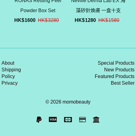
RONAS Resting Peel
Neville Derma Lab EX 海
Powder Box Set
藻矽針煥膚 一盒十支
HK$
1600
HK$
3280
HK$
1280
HK$
1580
About
Special Products
Shipping
New Products
Policy
Featured Products
Privacy
Best Seller
© 2026 momobeauty