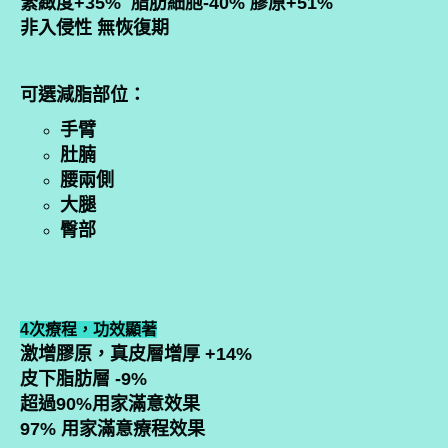
緊緻度+35% 脂肪細胞-40% 膠原+51%
非入侵性 無恢復期
可選減脂部位：
手臂
肚腩
腰兩側
大腿
臀部
4次療程，功效顯著
激增膠原，真皮層增厚 +14%
皮下脂肪層 -9%
超過90%用家滿意效果
97% 用家滿意療程效果