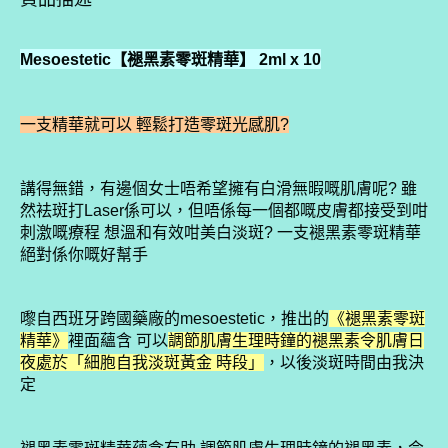
Mesoestetic【褪黑素零斑精華】 2ml x 10
一支精華就可以 輕鬆打造零斑光感肌?
講得無錯，有邊個女士唔希望擁有白滑無暇嘅肌膚呢? 雖
然袪斑打Laser係可以，但唔係每一個都嘅皮膚都接受到咁
刺激嘅療程 想溫和有效咁美白淡斑? 一支褪黑素零斑精華
絕對係你嘅好幫手
嚟自西班牙跨國藥廠的mesoestetic，推出的
《褪黑素零斑
精華》
裡面蘊含 可以
調節肌膚生理時鐘的褪黑素令肌膚日
夜處於「細胞自我淡斑黃金 時段」
，以後淡斑時間由我決
定