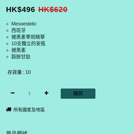
HK$
496
HK$
620
Mesoestetic
西班牙
褪黑素零斑精華
10支獨立的安瓶
褪黑素
穀胱甘肽
存貨量 : 10
購買
所有國家及地區
貨品描述