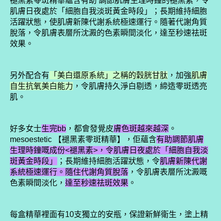
褪黑素零斑精華蘊含有助 調節肌膚生理時鐘的褪黑素，令
肌膚日夜處於「細胞自我淡斑黃金時段」；長期維持細胞
活躍狀態，使肌膚新陳代謝系統極速運行。隨著代謝角質
脫落，令肌膚表層所沈澱的色素瞬間淡化，達至秒速祛斑
效果。
另外配合有
「美白還原系統」之稱的穀胱甘肽
，加強
肌膚
自生抗氧美白能力
，令肌膚持久淨白剔透，締造零斑透亮
肌。
好多女士
生完bb
，都會發覺皮
膚色斑越來越深
。
mesoestetic 【褪黑素零斑精華】，佢蘊含
有助調節肌膚
生理時鐘嘅成份<褪黑素>，令肌膚日夜處於「細胞自我淡
斑黃金時段」
；長期維持細胞活躍狀態，令
肌膚新陳代謝
系統極速運行。隨住代謝角質脫落
，令肌膚表層所沈澱嘅
色素瞬間淡化，
達至秒速祛斑效果
。
每盒精華裡面有10支獨立的安瓶，保證新鮮衛生，塗上精