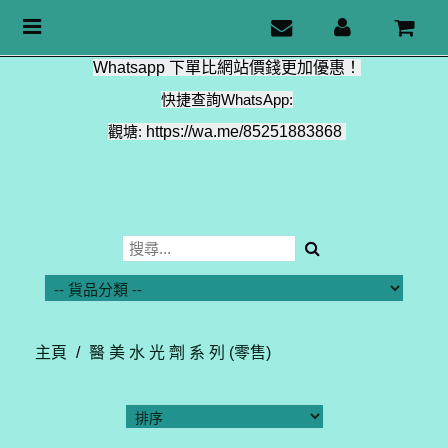
Toggle
navigation
Whatsapp 下單比網站價錢更加優惠！
快捷查詢WhatsApp:
觀塘:
https://wa.me/85251883868
主頁
/
醫 美 水 光 劑 系 列 (零售)