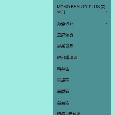
MOMO BEAUTY PLUS 美
容部
海藻矽針
皇牌熱賣
最新貨品
眼部護理區
精華區
爽膚區
面膜區
潔面區
暗瘡 / 暗粒區