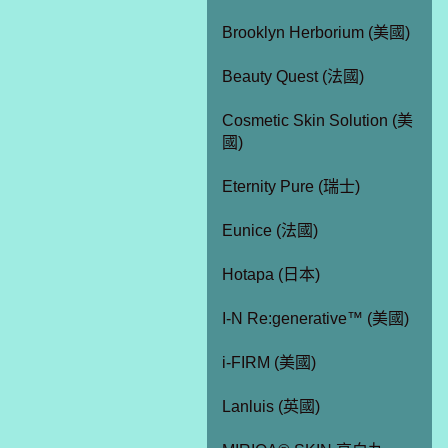
Brooklyn Herborium (美國)
Beauty Quest (法國)
Cosmetic Skin Solution (美
國)
Eternity Pure (瑞士)
Eunice (法國)
Hotapa (日本)
I-N Re:generative™ (美國)
i-FIRM (美國)
Lanluis (英國)