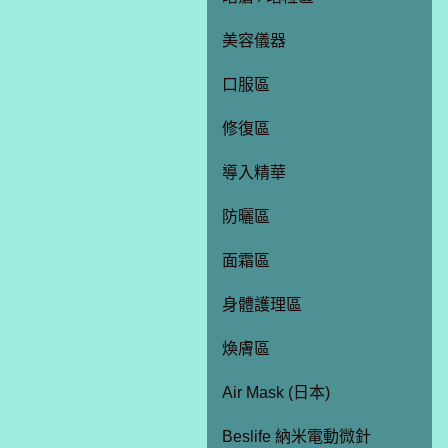
美容儀器
口服區
修復區
導入精華
防曬區
面霜區
身體護理區
煥膚區
Air Mask (日本)
Beslife 納米電動微針