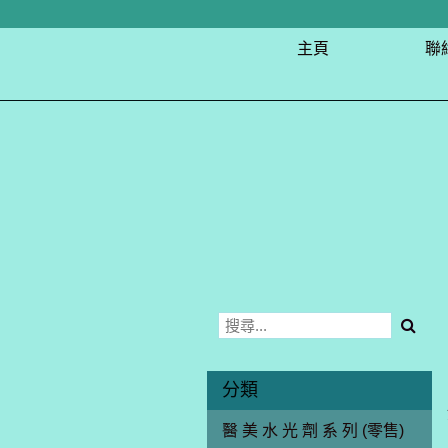
主頁
聯
分類
醫 美 水 光 劑 系 列 (零售)