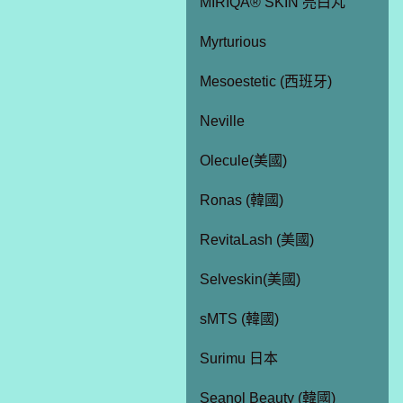
MIRIQA® SKIN 亮白丸
Myrturious
Mesoestetic (西班牙)
Neville
Olecule(美國)
Ronas (韓國)
RevitaLash (美國)
Selveskin(美國)
sMTS (韓國)
Surimu 日本
Seanol Beauty (韓國)