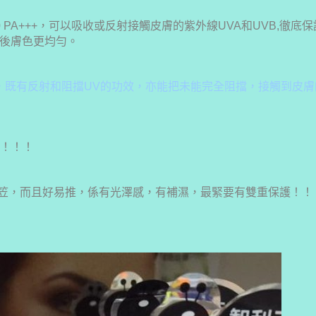
0 PA+++，可以吸收或反射接觸皮膚的紫外線UVA和UVB,徹
後膚色更均勻。
，既有反射和阻擋UV的功效，亦能把未能完全阻擋，接觸到皮膚
護！！！
一d都唔笠，而且好易推，係有光澤感，有補濕，最緊要有雙重保護！！