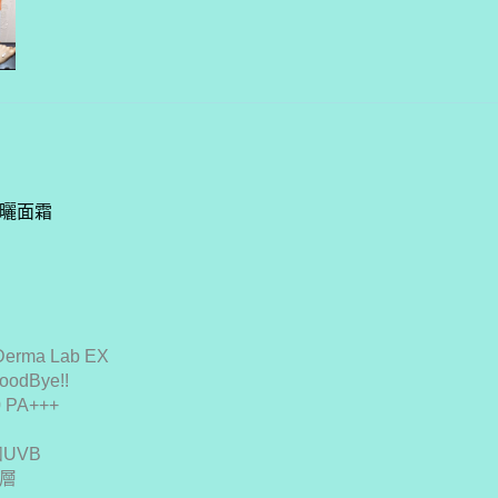
白防曬面霜
rma Lab EX
dBye!!
PA+++
UVB
層