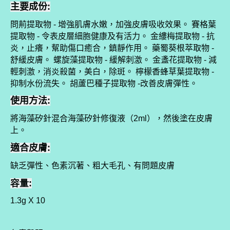
主要成份:
問荊提取物
增強肌膚水嫩，加強皮膚吸收效果。
賽格葉
-
提取物
令表皮層細胞健康及有活力。
金縷梅提取物
抗
-
-
炎，止癢，幚助傷口癒合，鎮靜作用。
藥蜀葵根萃取物
-
舒緩皮膚。
螺旋藻提取物
緩解刺激。
金盞花提取物
減
-
-
輕刺激，消炎殺菌，美白，除斑。
檸檬香蜂草葉提取物
-
抑制水份流失。
胡蘆巴種子提取物
改善皮膚彈性。
-
使用方法:
將海藻矽針混合海藻矽針修復液（
），然後塗在皮膚
2ml
上。
適合皮膚:
缺乏彈性、色素沉著、粗大毛孔、有問題皮膚
容量:
1.3g X 10