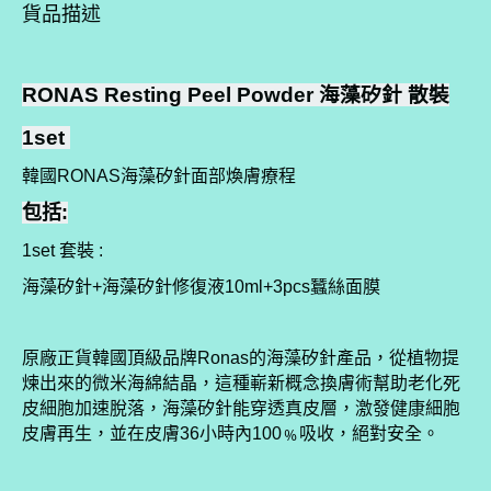
貨品描述
RONAS Resting Peel Powder 海藻矽針 散裝
1set
韓國
海藻矽針面部煥膚療程
RONAS
包括:
套裝
1set
:
海藻矽針
海藻矽針修復液
蠶絲面膜
+
10ml+3pcs
原廠正貨韓國頂級品牌
的海藻矽針產品，
從植物提
Ronas
煉出來的微米海綿結晶，這種嶄新概念換膚術幫助老化死
皮細胞加速脫落，海藻矽針能穿透真皮層，激發健康細胞
皮膚再生，並在皮膚
小時內
﹪吸收，絕對安全。
36
100