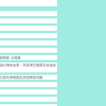
人蔘根精華, 白楊素
強化微絲血管，改善淋巴循環及加強血
症引起的黑眼圈及其他眼肌同題