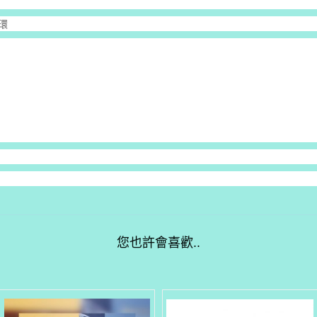
環
您也許會喜歡..