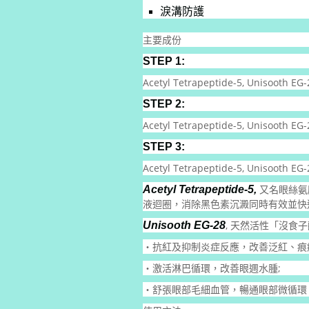
淚溝防護
主要成份
STEP 1:
Acetyl Tetrapeptide-5, Unisoo
STEP 2:
Acetyl Tetrapeptide-5, Unisoot
STEP 3:
Acetyl Tetrapeptide-5, Uni
又名眼絲氨
Acetyl Tetrapeptide-5,
液迴圈，消除黑色素沉澱同時有效並快
, 天然活性「沒
Unisooth EG-28
・抗紅及抑制炎症反應，改善泛紅、痕
・激活淋巴循環，改善眼週水腫;
・舒張眼部毛細血管，暢通眼部微循環