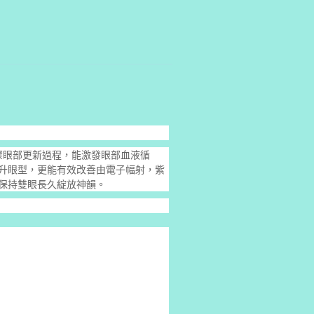
個步骤眼部更新過程，能激發眼部血液循
升眼型，更能有效改善由電子幅射，紫
保持雙眼長久綻放神韻。