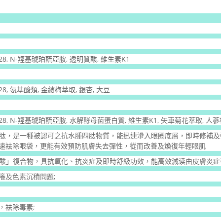
th EG-28, N-羥基琥珀酼亞胺, 透明質酸, 維生素K1
h EG-28, 氨基酸類, 金縷梅萃取, 銀杏, 大豆
sooth EG-28, N-羥基琥珀酼亞胺, 水解酵母菌蛋白質, 維生素K1, 矢車菊花萃取, 
肽，是一種被認可之抗水腫四肽物質，能迅連滲入眼圈底層，即時修補及
速袪除眼袋，更能有效預防肌膚失去彈性，從而改善及煥復年輕眼肌
食子酸」復合物，具抗氧化、抗炎症及即時舒級功效，能高效減读由皮膚炎
癢及色素沉積問題;
，袪除毒素;