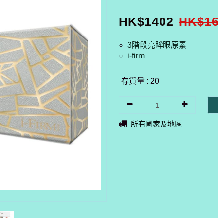
HK$
1402
HK$
1
3階段亮眸眼原素
i-firm
存貨量 : 20
所有國家及地區