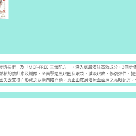
T滲透技術」及「MCF-FREE 三無配方」，深入底層灌注高效成分，3
淤積的膽紅素及鐵酸，全面擊退黑眼圈及眼袋、減淡眼紋、修復彈性、提
因失去支撐而形成之淚溝四陷問題，真正由底層治療至面層之亮眼配方，