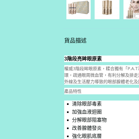
貨品描述
3
階段亮眸眼原素
權威3階段眸眼原素，糅合獨有「P.A.
環，疏通眼周微血管，有利分解及排走
外線及生活壓力導致的眼部腺體老化及
產品特性
清除眼部毒素
加強血液迴圈
分解眼部阻塞物
改善腺體發炎
強化眼肌底層