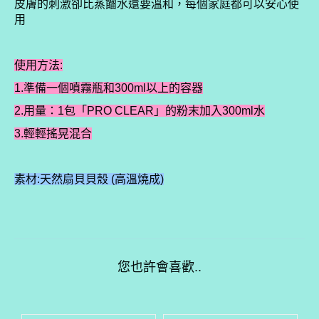
皮膚的刺激卻比蒸餾水還要溫和，每個家庭都可以安心使
用
使用方法:
1.準備一個噴霧瓶和300ml以上的容器
2.用量：1包「PRO CLEAR」的粉末加入300ml水
3.輕輕搖晃混合
素材:天然扇貝貝殼 (高溫燒成)
您也許會喜歡..