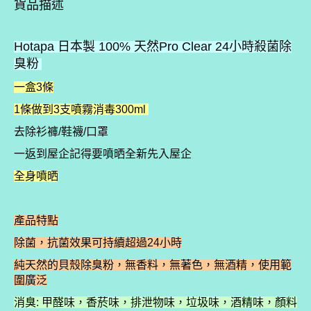
貨品描述
Hotapa 日本製 100% 天然Pro Clear 24小時殺菌除
臭粉
一盒3條
1條做到3支噴霧消毒300ml
去除衫褲/鞋襪/口罩
一返到屋企記得要噴晒全新先入屋企
全身噴晒
產品特點
除菌，抗菌效果可持續超過24小時
純天然的貝殼除臭粉，無香料，無著色，無酒精，使用範
圍廣泛
消臭: 甲醛味，香菸味，排泄物味，垃圾味，酒精味，顏料