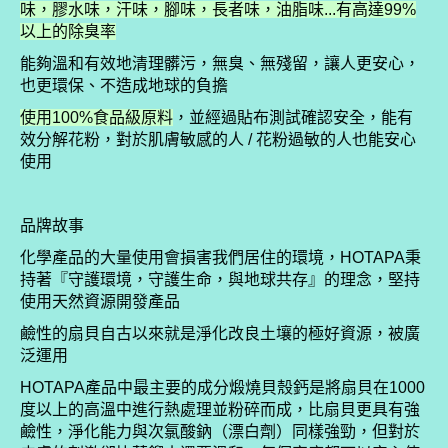
味，膠水味，汗味，腳味，長者味，油脂味...有高達99%
以上的除臭率
能夠溫和有效地清理髒污，無臭、無殘留，讓人更安心，
也更環保、不造成地球的負擔
使用100%食品級原料
，並經過貼布測試確認安全，能有
效分解花粉，對於肌膚敏感的人 / 花粉過敏的人也能安心
使用
品牌故事
化學產品的大量使用會損害我們居住的環境，HOTAPA秉
持著『守護環境，守護生命，與地球共存』的理念，堅持
使用天然資源開發產品
鹼性的扇貝自古以來就是淨化改良土壤的極好資源，被廣
泛運用
HOTAPA產品中最主要的成分煅燒貝殼鈣是將扇貝在1000
度以上的高溫中進行熱處理並粉碎而成，比扇貝更具有強
鹼性，淨化能力與次氯酸鈉（漂白劑）同樣強勁，但對於