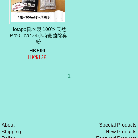
Hotapa日本製 100% 天然
Pro Clear 24小時殺菌除臭
粉
HK$
99
HK$
128
1
About
Special Products
Shipping
New Products