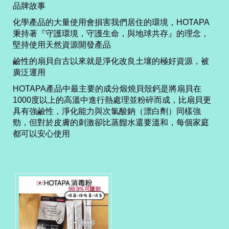
品牌故事
化學產品的大量使用會損害我們居住的環境，HOTAPA
秉持著『守護環境，守護生命，與地球共存』的理念，
堅持使用天然資源開發產品
鹼性的扇貝自古以來就是淨化改良土壤的極好資源，被
廣泛運用
HOTAPA產品中最主要的成分煅燒貝殼鈣是將扇貝在
1000度以上的高溫中進行熱處理並粉碎而成，比扇貝更
具有強鹼性，淨化能力與次氯酸鈉（漂白劑）同樣強
勁，但對於皮膚的刺激卻比蒸餾水還要溫和，每個家庭
都可以安心使用