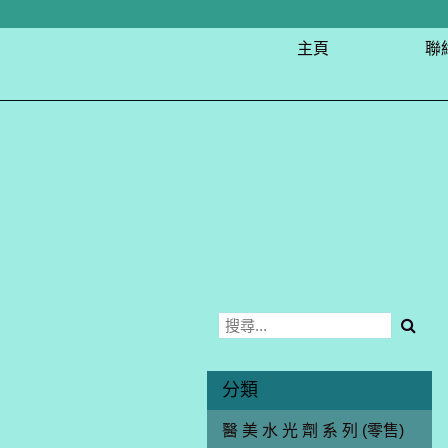
主頁
聯
分類
醫 美 水 光 劑 系 列 (零售)