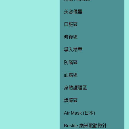
美容儀器
口服區
修復區
導入精華
防曬區
面霜區
身體護理區
煥膚區
Air Mask (日本)
Beslife 納米電動微針