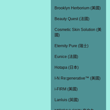
Brooklyn Herborium (美國)
Beauty Quest (法國)
Cosmetic Skin Solution (美
國)
Eternity Pure (瑞士)
Eunice (法國)
Hotapa (日本)
I-N Re:generative™ (美國)
i-FIRM (美國)
Lanluis (英國)