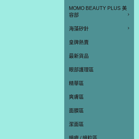
MOMO BEAUTY PLUS 美
容部
海藻矽針
皇牌熱賣
最新貨品
眼部護理區
精華區
爽膚區
面膜區
潔面區
暗瘡 / 暗粒區