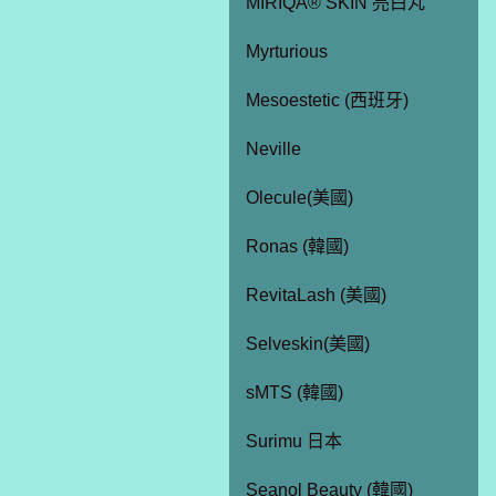
MIRIQA® SKIN 亮白丸
Myrturious
Mesoestetic (西班牙)
Neville
Olecule(美國)
Ronas (韓國)
RevitaLash (美國)
Selveskin(美國)
sMTS (韓國)
Surimu 日本
Seanol Beauty (韓國)