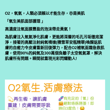
O2，氧氣，人類必須賴以才能生存，亦是美肌
「氧生美肌面部護理 」
高濃度注氧面膜豐盈的泡沫帶走黃氣！
為肌膚注入氧氣淨化肌膚，更能將深層的毛孔污垢徹底潔
淨，接著的高壓注射純氧噴槍(積雪草安瓶精華)喚醒返肌
膚的自癒力令皮膚重新回復彈力，配合O2補氧面霜急救肌
膚，使用90%的純氧及300萬個負離子太空氧氣罩，解決
肌膚所有問題。瞬間就重現光彩閃耀動人!