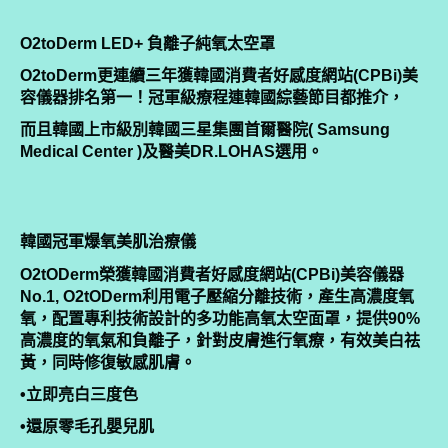
O2toDerm LED+ 負離子純氧太空罩
O2toDerm更連續三年獲韓國消費者好感度網站(CPBi)美
容儀器排名第一！冠軍級療程連韓國綜藝節目都推介，
而且韓國上市級別韓國三星集團首爾醫院( Samsung
Medical Center )及醫美DR.LOHAS選用。
韓國冠軍爆氧美肌治療儀
O2tODerm榮獲韓國消費者好感度網站(CPBi)美容儀器
No.1, O2tODerm利用電子壓縮分離技術，產生高濃度氧
氧，配置專利技術設計的多功能高氧太空面罩，提供90%
高濃度的氧氣和負離子，針對皮膚進行氧療，有效美白祛
黃，同時修復敏感肌膚。
•立即亮白三度色
•還原零毛孔嬰兒肌