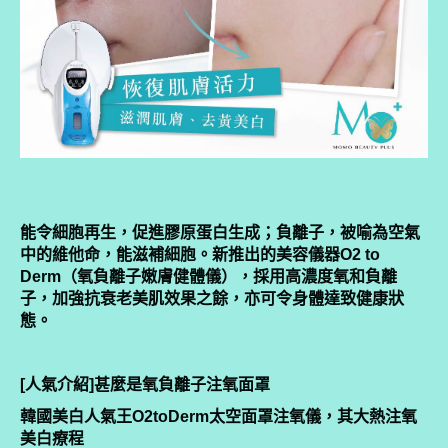
能令細胞再生，促進膠原蛋白生成；負離子，被喻為空氣
中的維他命，能滋補細胞。新推出的美容儀器O2 to
Derm（氧負離子嫩膚健體儀），採用高濃度氧和負離
子，加強抗衰老美肌效果之餘，亦可令身體達致健康狀
態。
[人氣介紹]甚麼是氧負離子注氧面罩
韓國美白人氣王O2toDerm太空面罩注氧儀，其大熱注氧
美白療程